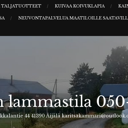
JA TALJATUOTTEET
KUIVAA KOIVUKLAPIA
KAI
SA
NEUVONTAPALVELUA MAATILOILLE SAATAVILL
 lammastila 050
kkalantie 44 41390 Äijälä karitsakammari@outlook