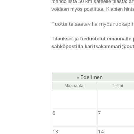
mahdollista 50 km säteelle tilasta: arv
voidaan myös postittaa. Klapien hinta
Tuotteita saatavilla myös ruokapii
Tilaukset ja tiedustelut emännälle 
sähköpostilla karitsakammari@outl
« Edellinen
Maanantai
Tiistai
6
7
13
14