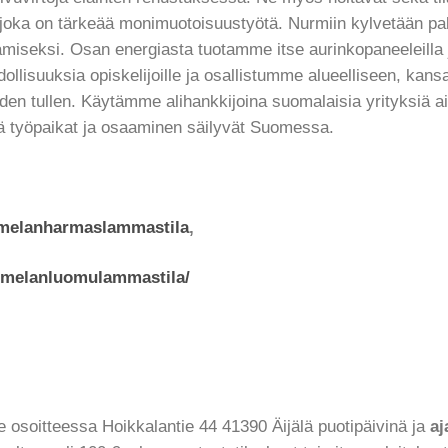
oka on tärkeää monimuotoisuustyötä. Nurmiin kylvetään p
aamiseksi. Osan energiasta tuotamme itse aurinkopaneeleilla 
llisuuksia opiskelijoille ja osallistumme alueelliseen, kans
uden tullen. Käytämme alihankkijoina suomalaisia yrityksiä a
 työpaikat ja osaaminen säilyvät Suomessa.
emelanharmaslammastila
,
emelanluomulammastila/
e osoitteessa Hoikkalantie 44 41390 Äijälä puotipäivinä ja
aj