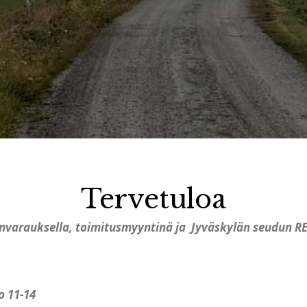
Tervetuloa
anvarauksella, toimitusmyyntinä ja Jyväskylän seudun R
lo 11-14