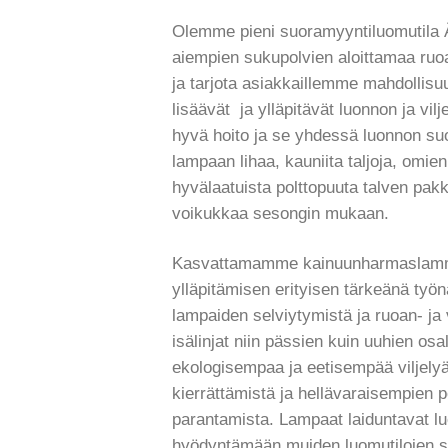
Olemme pieni suoramyyntiluomutila Ä
aiempien sukupolvien aloittamaa ruoa
ja tarjota asiakkaillemme mahdollisuu
lisäävät ja ylläpitävät luonnon ja vi
hyvä hoito ja se yhdessä luonnon suo
lampaan lihaa, kauniita taljoja, omie
hyvälaatuista polttopuuta talven pa
voikukkaa sesongin mukaan.
Kasvattamamme kainuunharmaslammas
ylläpitämisen erityisen tärkeänä työ
lampaiden selviytymistä ja ruoan- ja
isälinjat niin pässien kuin uuhien o
ekologisempaa ja eetisempää viljelyä
kierrättämistä ja hellävaraisempien
parantamista.
Lampaat laiduntavat l
hyödyntämään muiden luomutilojen si