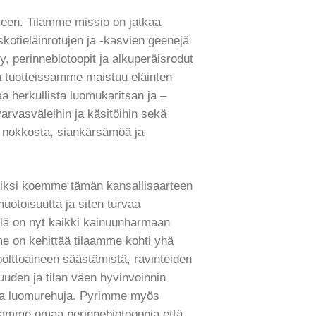
een. Tilamme missio on jatkaa
kotieläinrotujen ja -kasvien geenejä
y, perinnebiotoopit ja alkuperäisrodut
tä tuotteissamme maistuu eläinten
a herkullista luomukaritsan ja –
arvasväleihin ja käsitöihin sekä
, nokkosta, siankärsämöä ja
iksi koemme tämän kansallisaarteen
uotoisuutta ja siten turvaa
illä on nyt kaikki kainuunharmaan
me on k
ehittää tilaamme kohti yhä
olttoaineen säästämistä, ravinteiden
uden ja tilan väen hyvinvoinnin
mia luomurehuja. Pyrimme myös
ilamme omaa perinnebiotooppia että