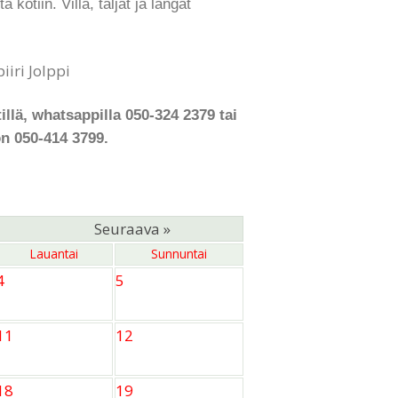
kotiin. Villa, taljat ja langat
iri Jolppi
illä, whatsappilla 050-324 2379 tai
n 050-414 3799.
Seuraava »
Lauantai
Sunnuntai
4
5
11
12
18
19