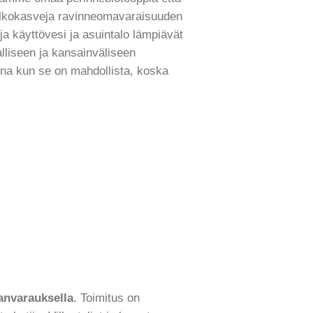
alkokasveja ravinneomavaraisuuden
ja käyttövesi ja asuintalo lämpiävät
alliseen ja kansainväliseen
ina kun se on mahdollista, koska
anvarauksella
. Toimitus on