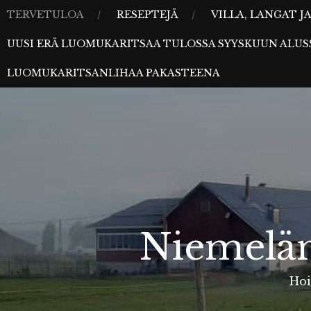
Skip
MENU
TERVETULOA
RESEPTEJÄ
VILLA, LANGAT 
to
UUSI ERÄ LUOMUKARITSAA TULOSSA SYYSKUUN ALUS
content
LUOMUKARITSANLIHAA PAKASTEENA
Niemelän
Hoi