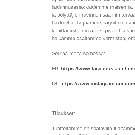
laidunnusasiakkaidemme maisemia, j
ja pölyttäjien ravinnon saannin turv
hakkeella. Tarjoamme harjoittelumahdo
kehittämistoimintaan sopivan tilaisu
haluamme osaltamme varmistaa, että
Seuraa meitä somessa:
FB:
https://www.facebook.com/ni
IG:
https://www.instagram.com/ni
Tilaukset:
Tuotteitamme on saatavilla tilaltamm