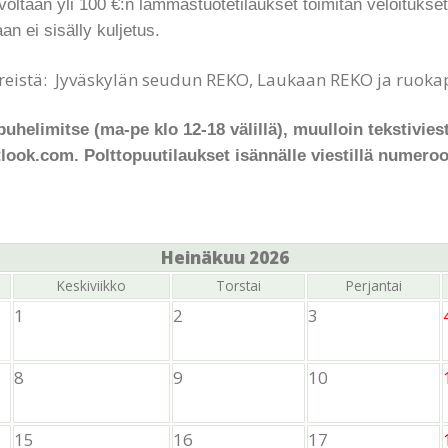
oltaan yli 100 €:n lammastuotetilaukset toimitan veloituksetta 
an ei sisälly kuljetus.
reistä: Jyväskylän seudun REKO, Laukaan REKO ja ruokapi
puhelimitse (ma-pe klo 12-18 välillä), muulloin tekstiviest
ook.com. Polttopuutilaukset isännälle viestillä numeroo
Heinäkuu 2026
Keskiviikko
Torstai
Perjantai
1
2
3
8
9
10
15
16
17