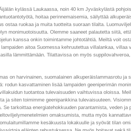
ijälän kylässä Laukaassa, noin 40 km Jyväskylästä pohjois
ntuotantotyötä, hoitaa perinnemaisemia, säilyttää alkuperäis
s ostaa ruokaa ja muita tuotteita suoraan tilalta. Luomuviljel
ljelyn monimuotoisuutta. Olemme saaneet palautetta siitä, et
jelun kanssa onkin toimintamme johtotähtiä. Meiltä voit osta
n lampaiden aitoa Suomessa kehruutettua villalankaa, villaa v
kkasilla lämmittämään. Tilattavissa on myös suppilovahveroa
 on harvinainen, suomalainen alkuperäislammasrotu ja s
nä: rodun kasvattaminen lisää lampaiden geeniperimän monim
 villakuidun tuotantoa tulevaisuuden vaihtuvissa oloissa. Me
salta ja siten toimimme geenipankkina tulevaisuuteen. Visiom
. Se tarkoittaa energiatehokkuuden parantamista, veden ja p
 peltoviljelymenetelmien omaksumista, mutta myös kannattavu
uomulaitumillamme kesäkuusta lokakuulle ja syövät tilan o
vuvirtoja eläinten rehustuksessa. Ne myös hoitavat sekä t